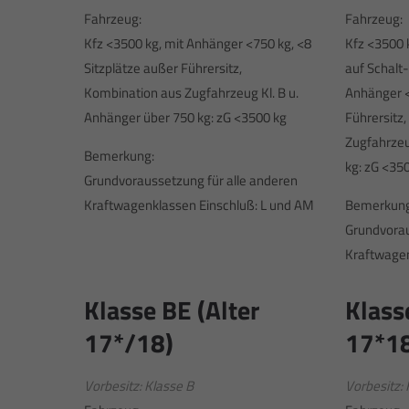
Fahrzeug:
Fahrzeug:
Kfz <3500 kg, mit Anhänger <750 kg, <8
Kfz <3500 
Sitzplätze außer Führersitz,
auf Schalt
Kombination aus Zugfahrzeug Kl. B u.
Anhänger <
Anhänger über 750 kg: zG <3500 kg
Führersitz
Zugfahrzeu
Bemerkung:
kg: zG <35
Grundvoraussetzung für alle anderen
Kraftwagenklassen Einschluß: L und AM
Bemerkung
Grundvorau
Kraftwagen
Klasse BE (Alter
Klass
17*/18)
17*1
Vorbesitz: Klasse B
Vorbesitz: 