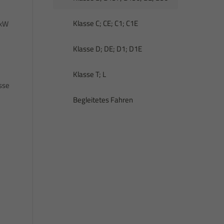
Klasse C; CE; C1; C1E
 kW
Klasse D; DE; D1; D1E
Klasse T; L
sse
Begleitetes Fahren