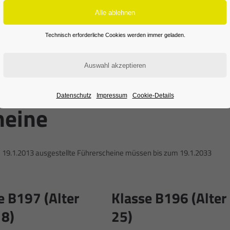
Technisch erforderliche Cookies werden immer geladen.
; B196; BE; B96
Datenschutz
Impressum
Cookie-Details
heine
m 19.1.2013 ausgestellte Führerscheine müssen bis zum 19.1.2033
e B197 (Alter
Klasse B196 (Alter
18)
25)