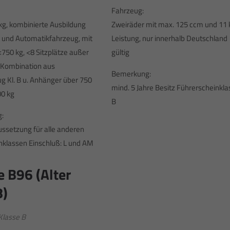
Fahrzeug:
kg, kombinierte Ausbildung
Zweiräder mit max. 125 ccm und 11
- und Automatikfahrzeug, mit
Leistung, nur innerhalb Deutschland
750 kg, <8 Sitzplätze außer
gültig
, Kombination aus
Bemerkung:
g Kl. B u. Anhänger über 750
mind. 5 Jahre Besitz Führerscheinkla
00 kg
B
:
ssetzung für alle anderen
klassen Einschluß: L und AM
e B96 (Alter
8)
Klasse B