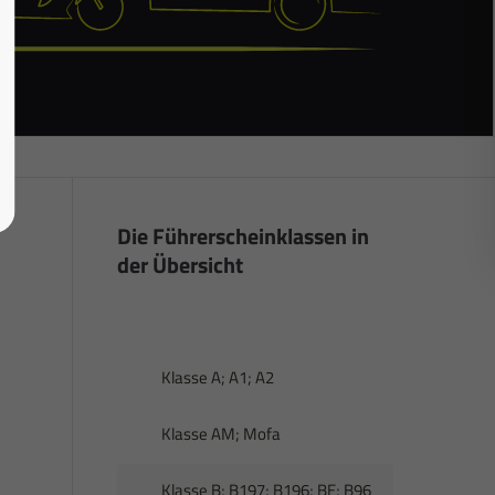
Die Führerscheinklassen in
der Übersicht
Klasse A; A1; A2
Klasse AM; Mofa
Klasse B; B197; B196; BE; B96