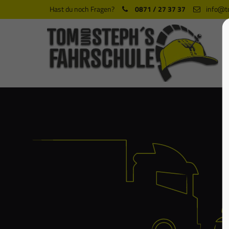
Hast du noch Fragen?
0871 / 27 37 37
info@t